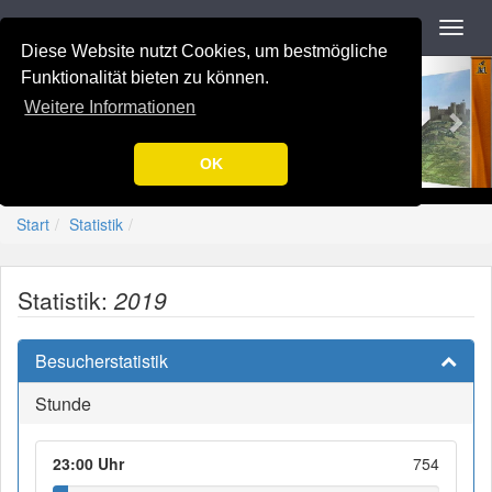
Navigation
Toggl
navig
Diese Website nutzt Cookies, um bestmögliche
Previous
Nex
-=[Nation-7.de]=-
Funktionalität bieten zu können.
Weitere Informationen
OK
Start
Statistik
Statistik:
2019
Besucherstatistik
Stunde
23:00 Uhr
754