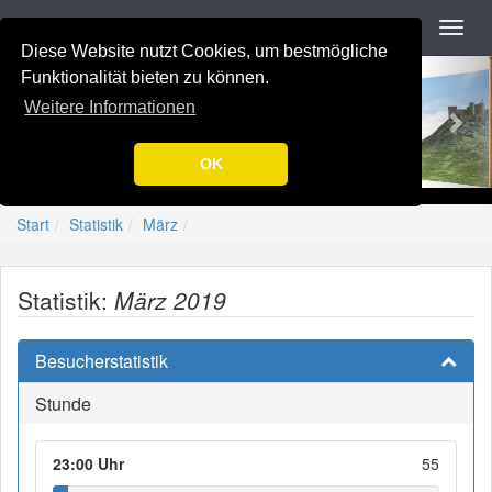
Navigation
Toggl
navig
Diese Website nutzt Cookies, um bestmögliche
Previous
Nex
-=[Nation-7.de]=-
Funktionalität bieten zu können.
Weitere Informationen
OK
Start
Statistik
März
Statistik:
März 2019
Besucherstatistik
Stunde
23:00 Uhr
55