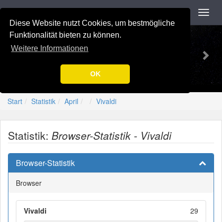
Navigation
Toggl
navig
Diese Website nutzt Cookies, um bestmögliche
Previous
Nex
-=[Nation-7.de]=-
Funktionalität bieten zu können.
Weitere Informationen
OK
Start
Statistik
April
Vivaldi
Statistik:
Browser-Statistik - Vivaldi
Browser-Statistik
Browser
Vivaldi
29