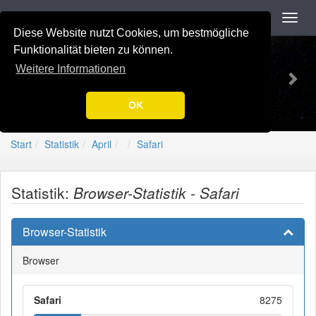
Navigation
Toggl
navig
Diese Website nutzt Cookies, um bestmögliche
Previous
Nex
-=[Nation-7.de]=-
Funktionalität bieten zu können.
Weitere Informationen
OK
Start
Statistik
April
Safari
Statistik:
Browser-Statistik - Safari
Browser-Statistik
Browser
Safari
8275