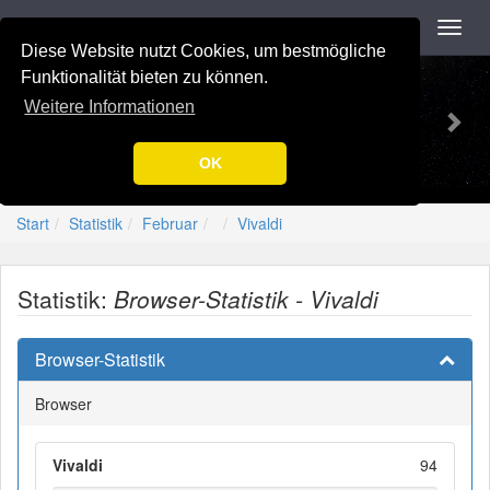
Navigation
Toggl
navig
Diese Website nutzt Cookies, um bestmögliche
Previous
Nex
-=[Nation-7.de]=-
Funktionalität bieten zu können.
Weitere Informationen
OK
Start
Statistik
Februar
Vivaldi
Statistik:
Browser-Statistik - Vivaldi
Browser-Statistik
Browser
Vivaldi
94