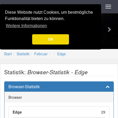
Navigation
Toggl
navig
Diese Website nutzt Cookies, um bestmögliche
Previous
Nex
-=[Nation-7.de]=-
Funktionalität bieten zu können.
Weitere Informationen
OK
Start
Statistik
Februar
Edge
Statistik:
Browser-Statistik - Edge
Browser-Statistik
Browser
Edge
29