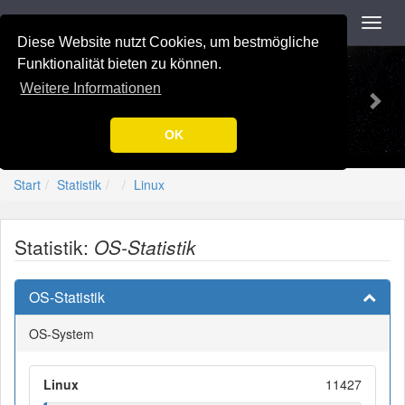
Navigation
Toggl
navig
Diese Website nutzt Cookies, um bestmögliche
Previous
Nex
-=[Nation-7.de]=-
Funktionalität bieten zu können.
Weitere Informationen
OK
Start
Statistik
Linux
Statistik:
OS-Statistik
OS-Statistik
OS-System
Linux
11427