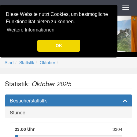
Navigation
Toggl
navig
Diese Website nutzt Cookies, um bestmögliche
Previous
Nex
-=[Nation-7.de]=-
Funktionalität bieten zu können.
Weitere Informationen
OK
Start
Statistik
Oktober
Statistik:
Oktober 2025
Besucherstatistik
Stunde
23:00 Uhr
3304