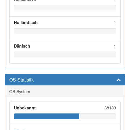
Holländisch
1
Dänisch
1
OS-Statistik
OS-System
Unbekannt
68189