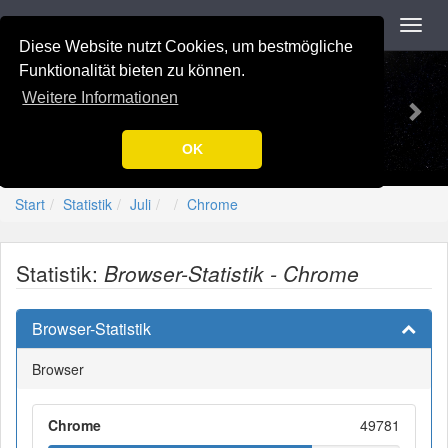
Navigation
Toggl
navig
Diese Website nutzt Cookies, um bestmögliche
Previous
Nex
-=[Nation-7.de]=-
Funktionalität bieten zu können.
Weitere Informationen
OK
Start
Statistik
Juli
Chrome
Statistik:
Browser-Statistik - Chrome
Browser-Statistik
Browser
Chrome
49781