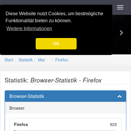
Navigation
Toggl
navig
Diese Website nutzt Cookies, um bestmögliche
Previous
Nex
-=[Nation-7.de]=-
Funktionalität bieten zu können.
Weitere Informationen
OK
Start
Statistik
Mai
Firefox
Statistik:
Browser-Statistik - Firefox
Browser-Statistik
Browser
Firefox
925