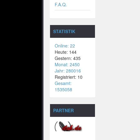
F.A.Q.
STATISTIK
Online: 22
Heute: 144
Gestern: 435
Monat: 2450
Jahr: 280016
Registriert: 10
Gesamt:
1535058
PARTNER