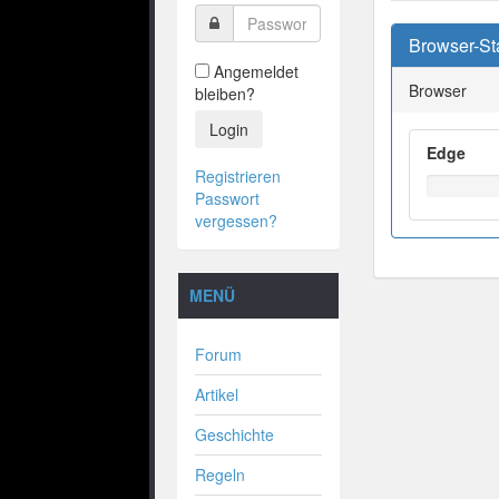
Browser-Sta
Angemeldet
Browser
bleiben?
Login
Edge
Registrieren
Passwort
vergessen?
MENÜ
Forum
Artikel
Geschichte
Regeln