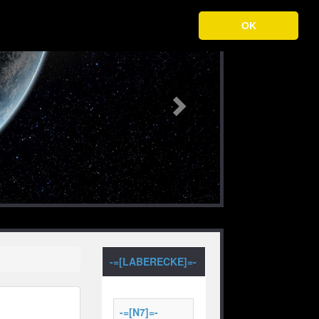
Next
OK
-=[LABERECKE]=-
-=[N7]=-