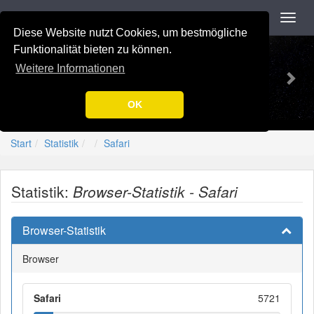
Navigation
Toggl
navig
Diese Website nutzt Cookies, um bestmögliche
Previous
Nex
-=[Nation-7.de]=-
Funktionalität bieten zu können.
Weitere Informationen
OK
Start
Statistik
Safari
Statistik:
Browser-Statistik - Safari
Browser-Statistik
Browser
Safari
5721