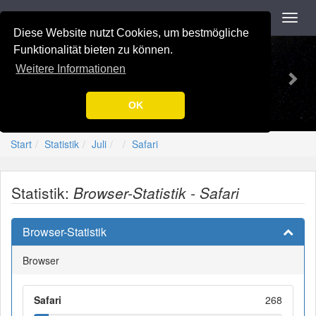
Navigation
Toggl
navig
Diese Website nutzt Cookies, um bestmögliche
Previous
Nex
-=[Nation-7.de]=-
Funktionalität bieten zu können.
Weitere Informationen
OK
Start
Statistik
Juli
Safari
Statistik:
Browser-Statistik - Safari
Browser-Statistik
Browser
Safari
268