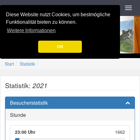
Navigation
Toggl
navig
Diese Website nutzt Cookies, um bestmögliche
Previous
Nex
-=[Nation-7.de]=-
Funktionalität bieten zu können.
Weitere Informationen
OK
Start
Statistik
Statistik:
2021
Besucherstatistik
Stunde
23:00 Uhr
1662