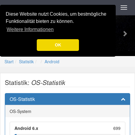
Navigation
Toggl
navig
Diese Website nutzt Cookies, um bestmögliche
Previous
Nex
-=[Nation-7.de]=-
Funktionalität bieten zu können.
Weitere Informationen
OK
Start
Statistik
Android
Statistik:
OS-Statistik
OS-Statistik
OS-System
Android 6.x
699