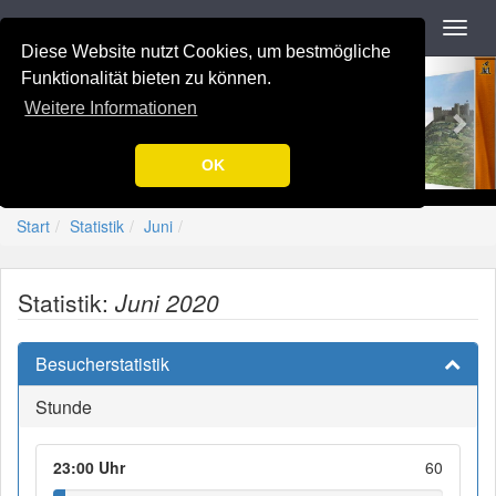
Navigation
Toggl
navig
Diese Website nutzt Cookies, um bestmögliche
Previous
Nex
-=[Nation-7.de]=-
Funktionalität bieten zu können.
Weitere Informationen
OK
Start
Statistik
Juni
Statistik:
Juni 2020
Besucherstatistik
Stunde
23:00 Uhr
60