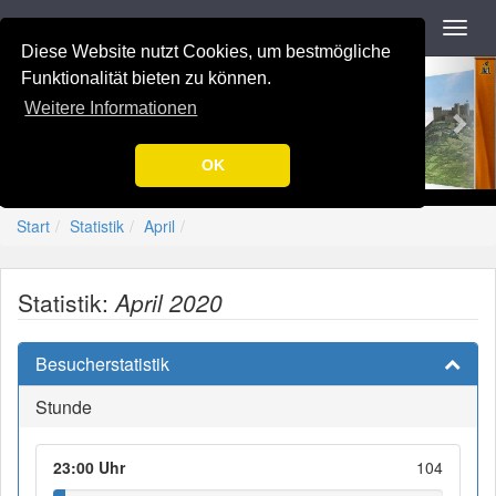
Navigation
Toggl
navig
Diese Website nutzt Cookies, um bestmögliche
Previous
Nex
-=[Nation-7.de]=-
Funktionalität bieten zu können.
Weitere Informationen
OK
Start
Statistik
April
Statistik:
April 2020
Besucherstatistik
Stunde
23:00 Uhr
104