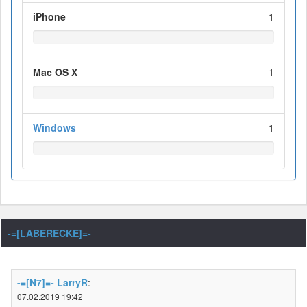
iPhone
1
Mac OS X
1
Windows
1
-=[LABERECKE]=-
-=[N7]=- LarryR
:
07.02.2019 19:42