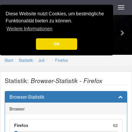
Navigation
Toggl
navig
Diese Website nutzt Cookies, um bestmögliche
Previous
Nex
-=[Nation-7.de]=-
Funktionalität bieten zu können.
Weitere Informationen
OK
Start
Statistik
Juli
Firefox
Statistik:
Browser-Statistik - Firefox
Browser-Statistik
Browser
Firefox
62