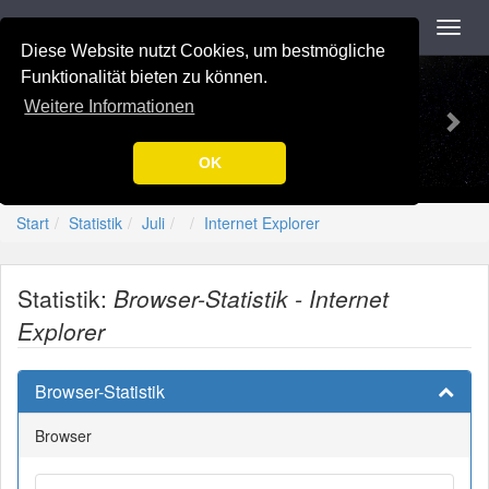
Navigation
Toggl
navig
Diese Website nutzt Cookies, um bestmögliche
Previous
Nex
-=[Nation-7.de]=-
Funktionalität bieten zu können.
Weitere Informationen
OK
Start
Statistik
Juli
Internet Explorer
Statistik:
Browser-Statistik - Internet
Explorer
Browser-Statistik
Browser