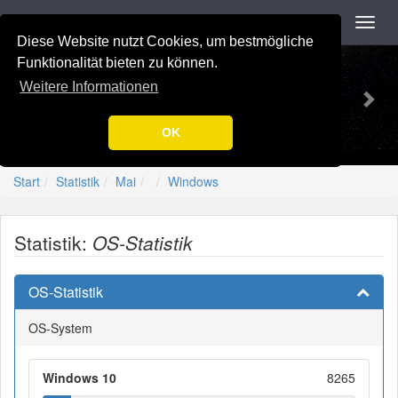
Navigation
Toggl
navig
Diese Website nutzt Cookies, um bestmögliche
Previous
Nex
-=[Nation-7.de]=-
Funktionalität bieten zu können.
Weitere Informationen
OK
Start
Statistik
Mai
Windows
Statistik:
OS-Statistik
OS-Statistik
OS-System
Windows 10
8265