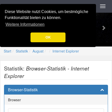
Navigation
Toggl
navig
Diese Website nutzt Cookies, um bestmögliche
Previous
Nex
-=[Nation-7.de]=-
Funktionalität bieten zu können.
Weitere Informationen
OK
Start
Statistik
August
Internet Explorer
Statistik:
Browser-Statistik - Internet
Explorer
Browser-Statistik
Browser